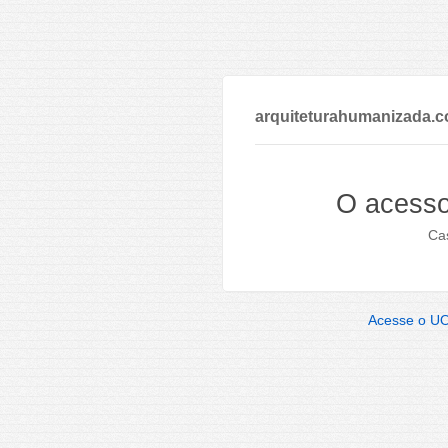
arquiteturahumanizada.c
O acesso
Cas
Acesse o U